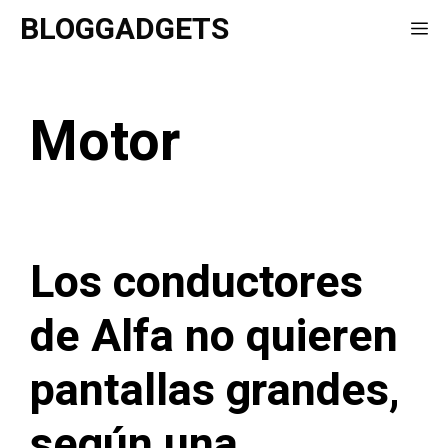
Saltar
BLOGGADGETS
Me
al
contenido
Motor
Los conductores
de Alfa no quieren
pantallas grandes,
según una