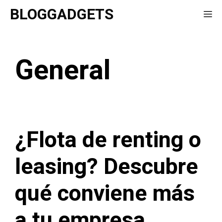
Saltar
BLOGGADGETS
Me
al
contenido
General
¿Flota de renting o
leasing? Descubre
qué conviene más
a tu empresa