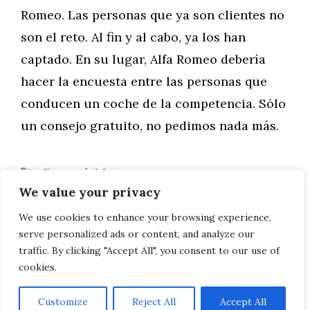
Romeo. Las personas que ya son clientes no
son el reto. Al fin y al cabo, ya los han
captado. En su lugar, Alfa Romeo debería
hacer la encuesta entre las personas que
conducen un coche de la competencia. Sólo
un consejo gratuito, no pedimos nada más.
Categorías
General
,
Motor
We value your privacy
4 páginas de aterrizaje imprescindibles
Volvo presenta una innovación: el sol en
We use cookies to enhance your browsing experience,
serve personalized ads or content, and analyze our
tu coche
traffic. By clicking "Accept All", you consent to our use of
cookies.
Customize
Reject All
Accept All
AVISO LEGAL, POLITICA DE PRIVACIDAD, COOKIES