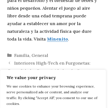
para el desarrollo y el bienestar de bebés y
niños pequeños. Alentar el juego al aire
libre desde una edad temprana puede
ayudar a establecer un amor por la
naturaleza y la actividad física que dure
toda la vida. Visita
Minenito
.
Categorías
Familia
,
General
Interiores High-Tech en Furgonetas:
Comodidad y Conectividad en la Carretera
We value your privacy
La Comunidad Motociclista: Un Vínculo
de Pertenencia y Camaradería en Dos
We use cookies to enhance your browsing experience,
serve personalized ads or content, and analyze our
Ruedas
traffic. By clicking "Accept All", you consent to our use of
cookies.