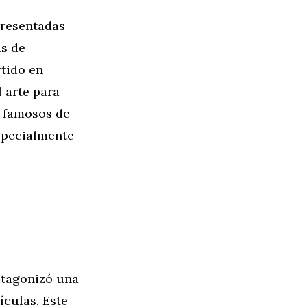
presentadas
as de
rtido en
l arte para
s famosos de
especialmente
rotagonizó una
ículas. Este