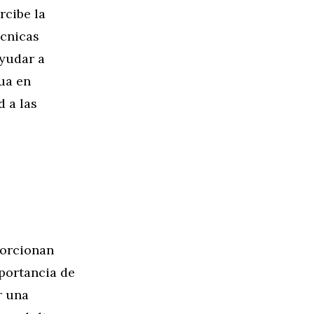
rcibe la
écnicas
yudar a
gua en
 a las
porcionan
portancia de
r una