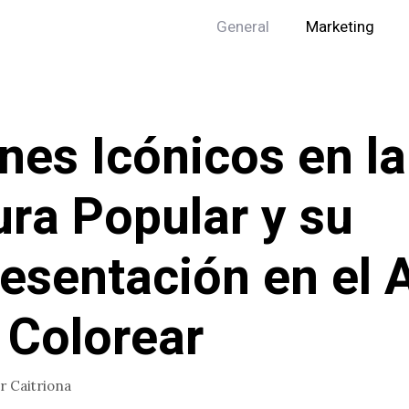
General
Marketing
ines Icónicos en la
ura Popular y su
esentación en el 
 Colorear
or
Caitriona