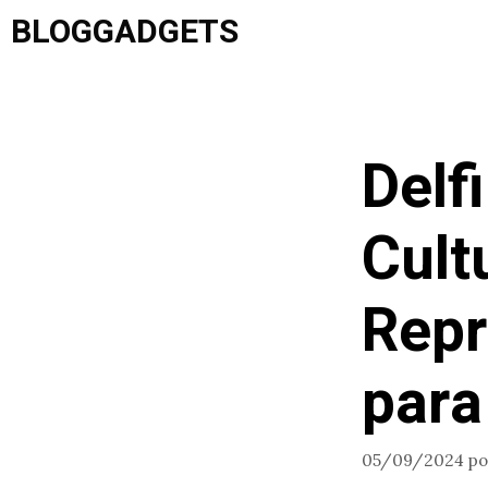
Saltar
BLOGGADGETS
al
contenido
Delf
Cult
Repr
para
05/09/2024
p