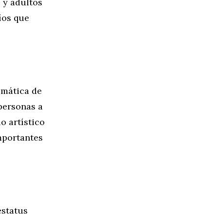
 y adultos
íos que
smática de
 personas a
o artístico
mportantes
estatus