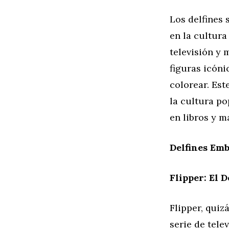
Los delfines 
en la cultura
televisión y 
figuras icóni
colorear. Est
la cultura po
en libros y m
Delfines Emb
Flipper: El 
Flipper, quiz
serie de tele